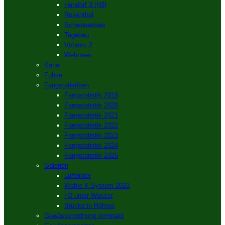
Handorf 3 (H3)
Rosenthal
Schwanensee
Tagebau
Vöhrum 2
Wehnsen
Kanal
Fuhse
Fangstatistiken
Fangstatistik 2019
Fangstatistik 2020
Fangstatistik 2021
Fangstatistik 2022
Fangstatistik 2023
Fangstatistik 2024
Fangstatistik 2025
Galerien
Luftbilder
Wahle K-System 2022
H2 unter Wasser
Brücke in Röhrse
Gewässerordnung kompakt