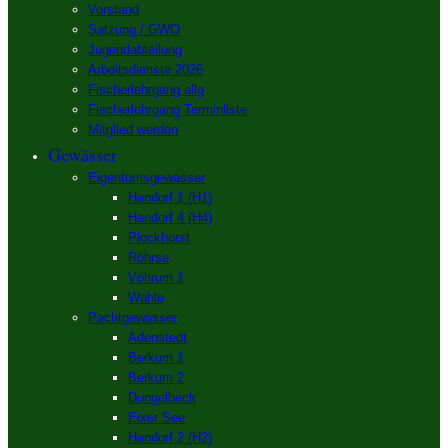
Vorstand
Satzung / GWO
Jugendabteilung
Arbeitsdienste 2026
Fischerlehrgang allg
Fischerlehrgang Terminliste
Mitglied werden
Gewässer
Eigentumsgewässer
Handorf 1 (H1)
Handorf 4 (H4)
Plockhorst
Röhrse
Vöhrum 1
Wahle
Pachtgewässer
Adenstedt
Berkum 1
Berkum 2
Dungelbeck
Eixer See
Handorf 2 (H2)