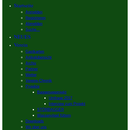
Startseite
Anmelden
Registrieren
Abmelden
Suche...
NEUES
Verein
Gastkarten
Artikelübersicht
Archiv
Partner
Wetter
Vereins-Chronik
Projekte
Baggerseeprojekt
Umfrage 2017
Interview zum Projekt
STÖRBAGGER
Wasservögel füttern
Downloads
Wir über uns