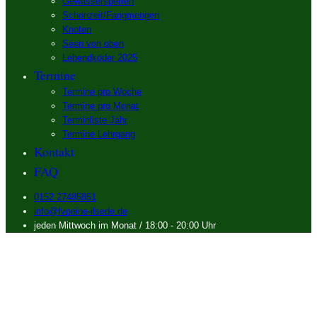
Gewässersperren
Schonzeit/Fangmengen
Knoten
Seen von oben
Lebendköder 2025
Termine
Termine pro Woche
Termine pro Monat
Terminliste Jahr
Termine Lehrgang
Kontakt
FAQ
0152 27485851
info@fvpeine-ilsede.de
jeden Mittwoch im Monat / 18:00 - 20:00 Uhr