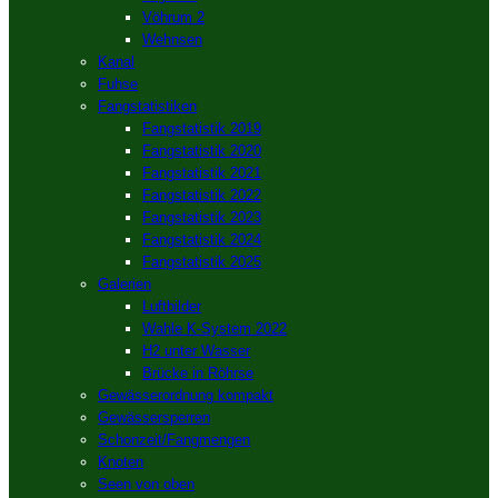
Vöhrum 2
Wehnsen
Kanal
Fuhse
Fangstatistiken
Fangstatistik 2019
Fangstatistik 2020
Fangstatistik 2021
Fangstatistik 2022
Fangstatistik 2023
Fangstatistik 2024
Fangstatistik 2025
Galerien
Luftbilder
Wahle K-System 2022
H2 unter Wasser
Brücke in Röhrse
Gewässerordnung kompakt
Gewässersperren
Schonzeit/Fangmengen
Knoten
Seen von oben