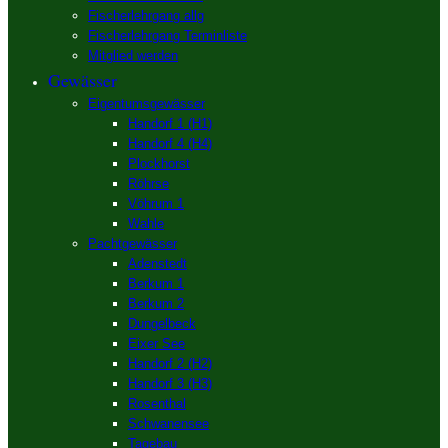
Fischerlehrgang allg
Fischerlehrgang Terminliste
Mitglied werden
Gewässer
Eigentumsgewässer
Handorf 1 (H1)
Handorf 4 (H4)
Plockhorst
Röhrse
Vöhrum 1
Wahle
Pachtgewässer
Adenstedt
Berkum 1
Berkum 2
Dungelbeck
Eixer See
Handorf 2 (H2)
Handorf 3 (H3)
Rosenthal
Schwanensee
Tagebau