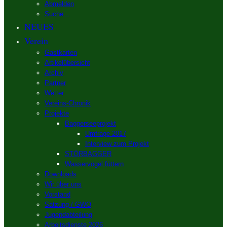
Abmelden
Suche...
NEUES
Verein
Gastkarten
Artikelübersicht
Archiv
Partner
Wetter
Vereins-Chronik
Projekte
Baggerseeprojekt
Umfrage 2017
Interview zum Projekt
STÖRBAGGER
Wasservögel füttern
Downloads
Wir über uns
Vorstand
Satzung / GWO
Jugendabteilung
Arbeitsdienste 2026